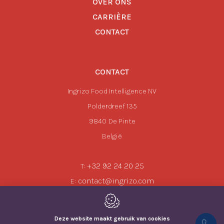
OVER ONS
CARRIÈRE
CONTACT
CONTACT
Ingrizo Food Intelligence NV
Polderdreef 135
9840
De Pinte
België
+32 92 24 20 25
T:
contact@ingrizo.com
E:
Deze website maakt gebruik van cookies