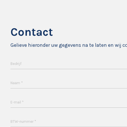
Contact
Gelieve hieronder uw gegevens na te laten en wij c
Bedrijf
*
Naam
*
E-mail
*
BTW-nummer