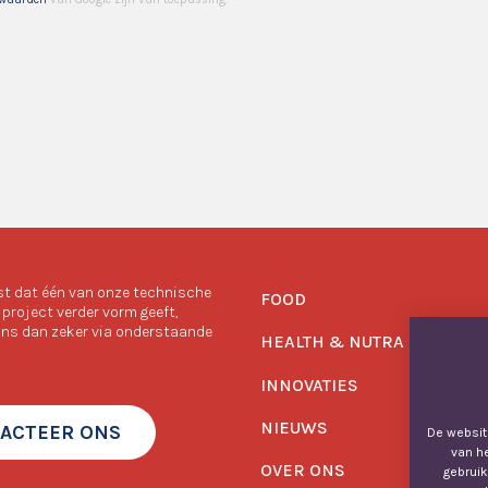
st dat één van onze technische
FOOD
project verder vorm geeft,
ns dan zeker via onderstaande
HEALTH & NUTRA
INNOVATIES
NIEUWS
ACTEER ONS
De website
van h
OVER ONS
gebruik