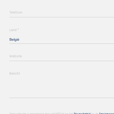
Telefoon
*
Land
België
Website
Bericht
Deze website is beschermd door reCAPTCHA en het
Privacybeleid
en de
Servicevoo