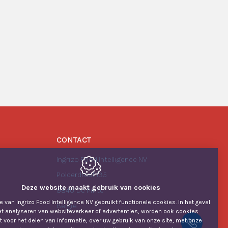
CONTACT
Ingrizo Food Intelligence NV
Polderdreef 135
Deze website maakt gebruik van cookies
9840
De Pinte
 van Ingrizo Food Intelligence NV gebruikt functionele cookies. In het geval
België
et analyseren van websiteverkeer of advertenties, worden ook cookies
t voor het delen van informatie, over uw gebruik van onze site, met onze
+32 92