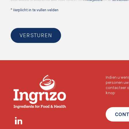
* Verplicht in te vullen velden
VERSTUREN
Indien u wen
personen uw 
contacteer o
knop:
CONT