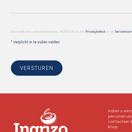
Deze website is beschermd door reCAPTCHA en het
Privacybeleid
en de
Servicevoo
* Verplicht in te vullen velden
VERSTUREN
Indien u wen
personen uw 
contacteer o
knop: