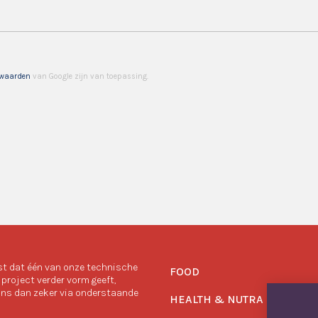
rwaarden
van Google zijn van toepassing.
st dat één van onze technische
FOOD
project verder vorm geeft,
ns dan zeker via onderstaande
HEALTH & NUTRA