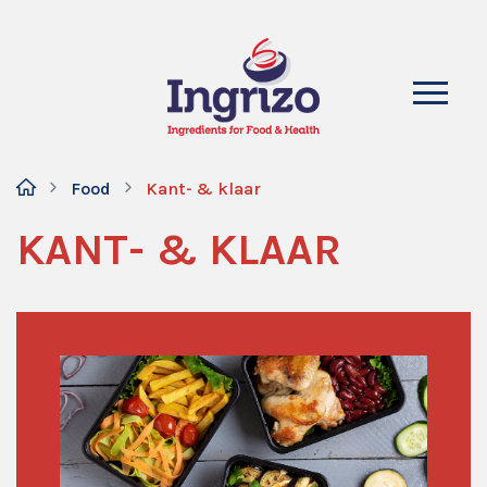
Food
Kant- & klaar
KANT- & KLAAR