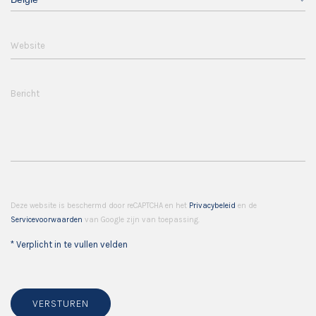
Website
Bericht
Deze website is beschermd door reCAPTCHA en het
Privacybeleid
en de
Servicevoorwaarden
van Google zijn van toepassing.
* Verplicht in te vullen velden
VERSTUREN