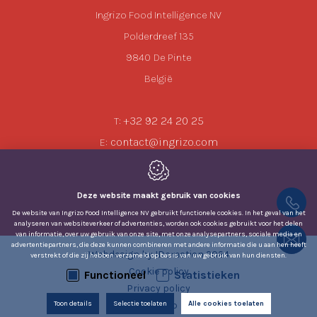
Ingrizo Food Intelligence NV
Polderdreef 135
9840
De Pinte
België
+32 92 24 20 25
T:
contact@ingrizo.com
E:
Deze website maakt gebruik van cookies
De website van Ingrizo Food Intelligence NV gebruikt functionele cookies. In het geval van het
analyseren van websiteverkeer of advertenties, worden ook cookies gebruikt voor het delen
van informatie, over uw gebruik van onze site, met onze analysepartners, sociale media en
advertentiepartners, die deze kunnen combineren met andere informatie die u aan hen heeft
Webdesign by IDcreation 2024
verstrekt of die zij hebben verzameld op basis van uw gebruik van hun diensten.
Cookie policy
Functioneel
Statistieken
Privacy policy
Toon details
Selectie toelaten
Alle cookies toelaten
Sitemap