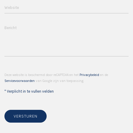
Website
Bericht
Deze website is beschermd door reCAPTCHA en het
Privacybeleid
en de
Servicevoorwaarden
van Google zijn van toepassing.
* Verplicht in te vullen velden
VERSTUREN