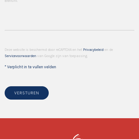
Bericht
Deze website is beschermd door reCAPTCHA en het
Privacybeleid
en de
Servicevoorwaarden
van Google zijn van toepassing.
* Verplicht in te vullen velden
VERSTUREN